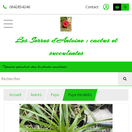
0642854246
Contact
0
Les Serres d'Antoine : cactus et
succulentes
Pépinière spécialisée dans les plantes succulentes
Accueil
Autres
Puya
Puya mirabilis