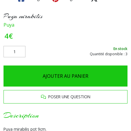
Puya mirabilis
Puya
4
€
En stock
Quantité disponible : 3
AJOUTER AU PANIER
POSER UNE QUESTION
Description
Puya mirabilis pot 9cm.