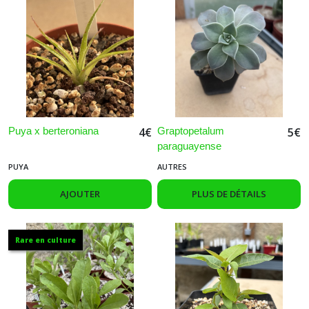
Puya x berteroniana
Graptopetalum
4
€
5
€
paraguayense
PUYA
AUTRES
AJOUTER
PLUS DE DÉTAILS
Rare en culture