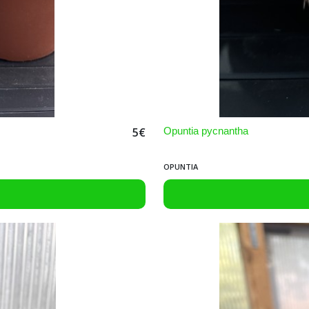
Opuntia pycnantha
5
€
OPUNTIA