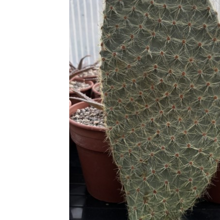
(1)
Echinocactus
(2)
Echinopsis
(2)
Matucana
(2)
Eulychnia
(4)
Stenocereus
(1)