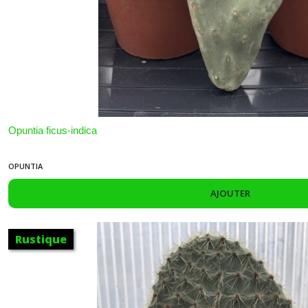
Oreocereus
(1)
Notocactus
(1)
Opuntia ficus-indica
Opuntia
(4)
OPUNTIA
AJOUTER
Harrisia
(1)
Rustique
Lobivia
(2)
Acanthocalycium