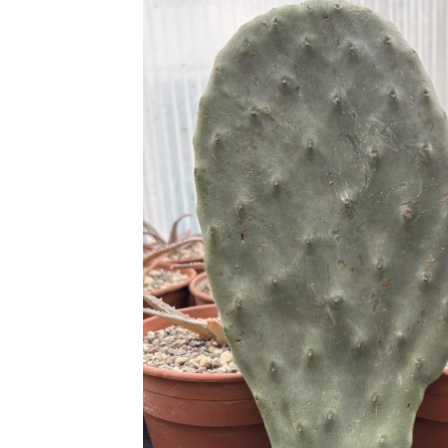
Cleistocactus
(3)
Copiapoa
(3)
Gymnocalycium
(1)
Mammillaria
(2)
Echinocereus
(8)
Borzicactus
(2)