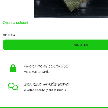
Neobuxbaumia
(2)
Opuntia scheeri
Afficher
les
OPUNTIA
résultats
AJOUTER
PAIEMENT SÉCURISÉ
Visa, Mastercard...
SERVICE APRÈS VENTE
A votre écoute (sauf la nuit...)