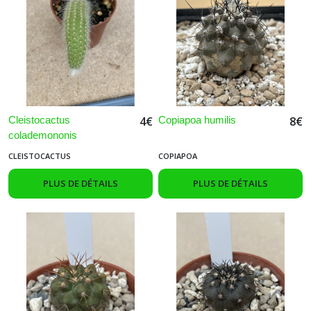
Cleistocactus
Copiapoa humilis
4
€
8
€
colademononis
CLEISTOCACTUS
COPIAPOA
PLUS DE DÉTAILS
PLUS DE DÉTAILS