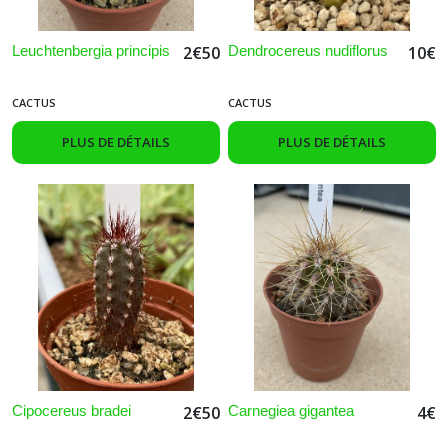
Leuchtenbergia principis
Dendrocereus nudiflorus
2
€
50
10
€
CACTUS
CACTUS
PLUS DE DÉTAILS
PLUS DE DÉTAILS
Cipocereus bradei
Carnegiea gigantea
2
€
50
4
€