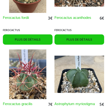
Ferocactus fordii
Ferocactus acanthodes
3
€
6
€
FEROCACTUS
FEROCACTUS
PLUS DE DÉTAILS
PLUS DE DÉTAILS
Ferocactus gracilis
Astrophytum myriostigma
7
€
5
€