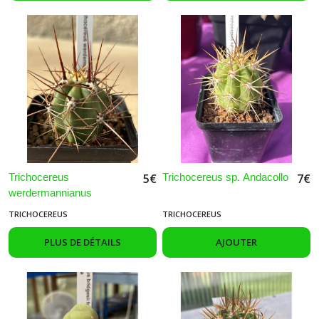
Trichocereus
Trichocereus sp. Andacollo
5
€
7
€
werdermannianus
TRICHOCEREUS
TRICHOCEREUS
PLUS DE DÉTAILS
AJOUTER