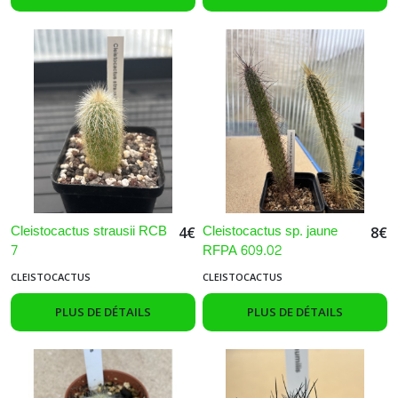
Cleistocactus strausii RCB
Cleistocactus sp. jaune
4
€
8
€
7
RFPA 609.02
CLEISTOCACTUS
CLEISTOCACTUS
PLUS DE DÉTAILS
PLUS DE DÉTAILS