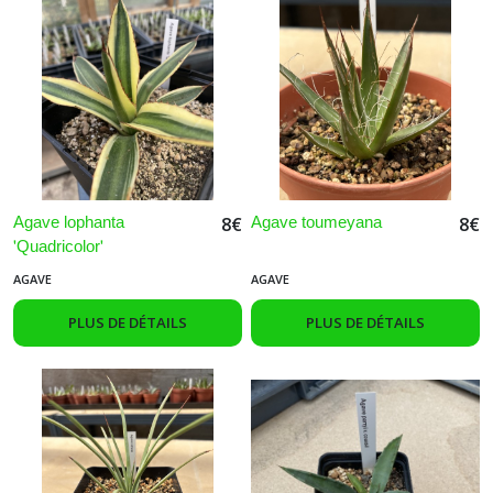
Agave lophanta
Agave toumeyana
8
€
8
€
'Quadricolor'
AGAVE
AGAVE
PLUS DE DÉTAILS
PLUS DE DÉTAILS