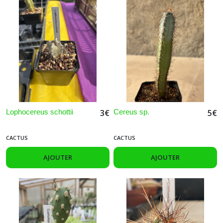
Lophocereus schottii
Cereus sp.
3
€
5
€
CACTUS
CACTUS
AJOUTER
AJOUTER