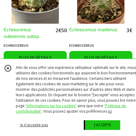
Echinocereus
Echinocereus maritimus
2
€
50
3
€
subinermis subsp.
ochoterenae
ECHINOCEREUS
ECHINOCEREUS
PLUS DE DÉTAILS
PLUS DE DÉTAILS
Afin de vous offrir une expérience utilisateur optimale sur le site, nous
utilisons des cookies fonctionnels qui assurent le bon fonctionnement
Très rustique
de nos services et en mesurent l’audience. Certains tiers utilisent
également des cookies de suivi marketing sur le site pour vous
montrer des publicités personnalisées sur d’autres sites Web et dans
leurs applications. En cliquant sur le bouton “J’accepte” vous acceptez
l’utilisation de ces cookies. Pour en savoir plus, vous pouvez lire notre
page
“Informations sur les cookies”
ainsi que notre
“Politique de
confidentialité“
. Vous pouvez ajuster vos préférences
ici
.
je n'accepte pas
J'ACCEPTE