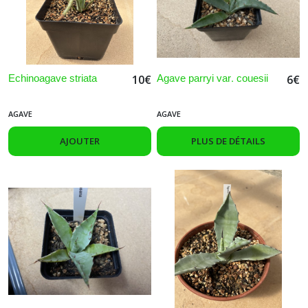
Echinoagave striata
Agave parryi var. couesii
10
€
6
€
AGAVE
AGAVE
AJOUTER
PLUS DE DÉTAILS