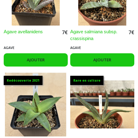
Agave avellanidens
Agave salmiana subsp.
7
€
7
€
crassispina
AGAVE
AGAVE
AJOUTER
AJOUTER
Redécouverte 2021
Rare en culture