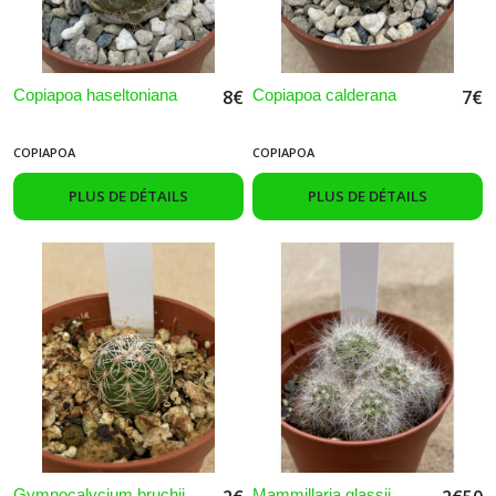
Copiapoa haseltoniana
Copiapoa calderana
8
€
7
€
COPIAPOA
COPIAPOA
PLUS DE DÉTAILS
PLUS DE DÉTAILS
Gymnocalycium bruchii
Mammillaria glassii