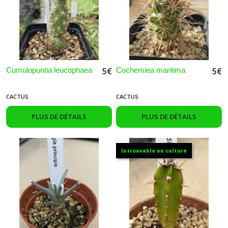
Cumulopuntia leucophaea
Cochemiea maritima
5
€
5
€
CACTUS
CACTUS
PLUS DE DÉTAILS
PLUS DE DÉTAILS
Introuvable en culture