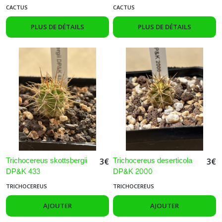
CACTUS
CACTUS
PLUS DE DÉTAILS
PLUS DE DÉTAILS
Trichocereus skottsbergii
Trichocereus deserticola
3
€
3
€
DP&K 433
DP&K 2000
TRICHOCEREUS
TRICHOCEREUS
AJOUTER
AJOUTER