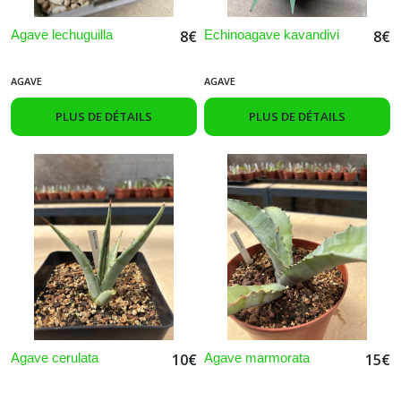
Agave lechuguilla
Echinoagave kavandivi
8
€
8
€
AGAVE
AGAVE
PLUS DE DÉTAILS
PLUS DE DÉTAILS
Agave cerulata
Agave marmorata
10
€
15
€