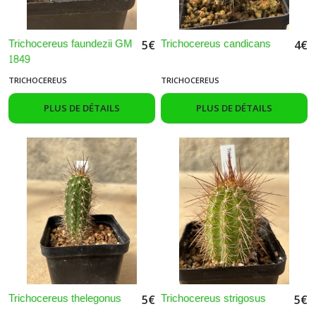
Trichocereus faundezii GM
Trichocereus candicans
5
€
4
€
1849
TRICHOCEREUS
TRICHOCEREUS
PLUS DE DÉTAILS
PLUS DE DÉTAILS
Trichocereus thelegonus
Trichocereus strigosus
5
€
5
€