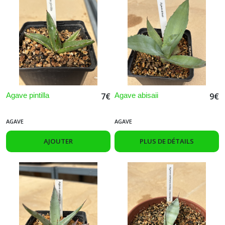
Afficher
les
résultats
Agave pintilla
Agave abisaii
7
€
9
€
AGAVE
AGAVE
AJOUTER
PLUS DE DÉTAILS