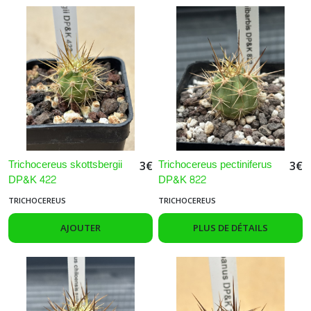
Trichocereus skottsbergii
Trichocereus pectiniferus
3
€
3
€
DP&K 422
DP&K 822
TRICHOCEREUS
TRICHOCEREUS
AJOUTER
PLUS DE DÉTAILS