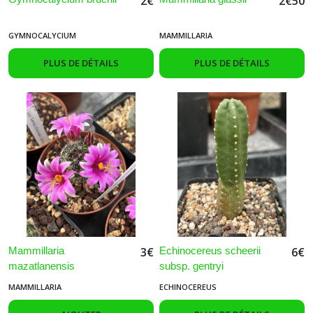
2
€
2
€
50
GYMNOCALYCIUM
MAMMILLARIA
PLUS DE DÉTAILS
PLUS DE DÉTAILS
Mammillaria
Echinocereus scheerii
3
€
6
€
mazatlanensis
subsp. gentryi
MAMMILLARIA
ECHINOCEREUS