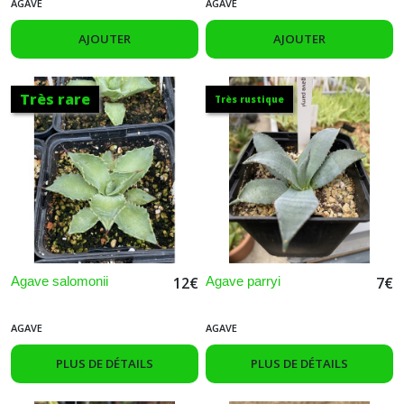
AGAVE
AGAVE
AJOUTER
AJOUTER
Très rare
Très rustique
Agave salomonii
Agave parryi
12
€
7
€
AGAVE
AGAVE
PLUS DE DÉTAILS
PLUS DE DÉTAILS