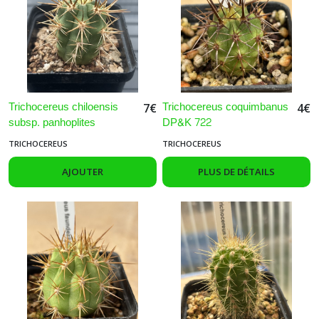
Trichocereus chiloensis
Trichocereus coquimbanus
7
€
4
€
subsp. panhoplites
DP&K 722
TRICHOCEREUS
TRICHOCEREUS
AJOUTER
PLUS DE DÉTAILS