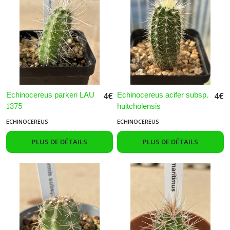
Echinocereus parkeri LAU
Echinocereus acifer subsp.
4
€
4
€
1375
huitcholensis
ECHINOCEREUS
ECHINOCEREUS
PLUS DE DÉTAILS
PLUS DE DÉTAILS