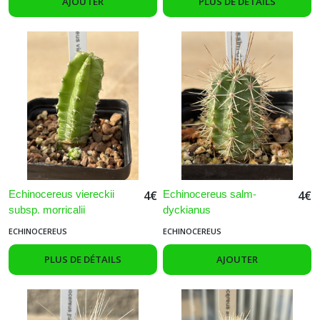
AJOUTER
PLUS DE DÉTAILS
Echinocereus viereckii
Echinocereus salm-
4
€
4
€
subsp. morricalii
dyckianus
ECHINOCEREUS
ECHINOCEREUS
PLUS DE DÉTAILS
AJOUTER