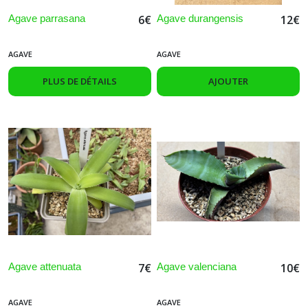
Agave parrasana
Agave durangensis
6
€
12
€
AGAVE
AGAVE
PLUS DE DÉTAILS
AJOUTER
Agave attenuata
Agave valenciana
7
€
10
€
AGAVE
AGAVE