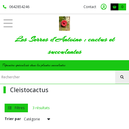
Fermer
0642854246
Contact
0
FILTRES
Tous
Les Serres d'Antoine : cactus et
les
produits
succulentes
Cactus
Pépinière spécialisée dans les plantes succulentes
Trichocereus
(16)
Cleistocactus
Ferocactus
(3)
Filtres
3 résultats
Astrophytum
Trier par
(3)