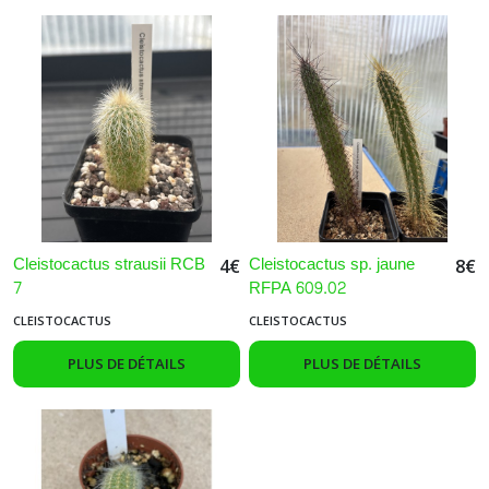
Cleistocactus
(3)
Copiapoa
(3)
Gymnocalycium
(1)
Cleistocactus strausii RCB
Cleistocactus sp. jaune
4
€
8
€
7
RFPA 609.02
Mammillaria
(2)
CLEISTOCACTUS
CLEISTOCACTUS
PLUS DE DÉTAILS
PLUS DE DÉTAILS
Echinocereus
(8)
Borzicactus
(2)