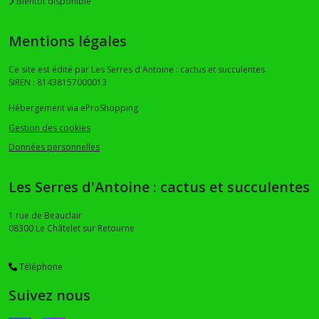
Bientôt disponible
Neobuxbaumia
(2)
Mentions légales
Ce site est édité par Les Serres d'Antoine : cactus et succulentes.
Afficher
SIREN : 81438157000013
les
Hébergement via eProShopping
résultats
Gestion des cookies
Données personnelles
Les Serres d'Antoine : cactus et succulentes
1 rue de Beauclair
08300
Le Châtelet sur Retourne
Téléphone
Suivez nous