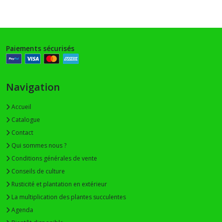
(1)
Echinocactus
(2)
Paiements sécurisés
Echinopsis
(2)
Navigation
Accueil
Matucana
Catalogue
(2)
Contact
Qui sommes nous ?
Eulychnia
Conditions générales de vente
(4)
Conseils de culture
Rusticité et plantation en extérieur
Stenocereus
La multiplication des plantes succulentes
(1)
Agenda