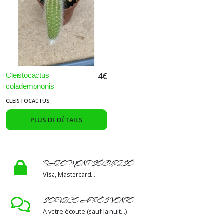
Oreocereus
(1)
Notocactus
(1)
Cleistocactus
4
€
colademononis
CLEISTOCACTUS
Opuntia
(4)
PLUS DE DÉTAILS
Harrisia
(1)
PAIEMENT SÉCURISÉ
Visa, Mastercard...
Lobivia
(2)
SERVICE APRÈS VENTE
A votre écoute (sauf la nuit...)
Acanthocalycium