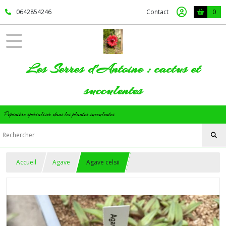
0642854246
Contact
0
Les Serres d'Antoine : cactus et
succulentes
Pépinière spécialisée dans les plantes succulentes
Accueil
Agave
Agave celsii