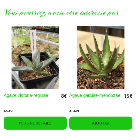
Vous pourriez aussi être intéressé par
Agave victoria-reginae
Agave garciae-mendozae
8
€
15
€
AGAVE
AGAVE
PLUS DE DÉTAILS
AJOUTER