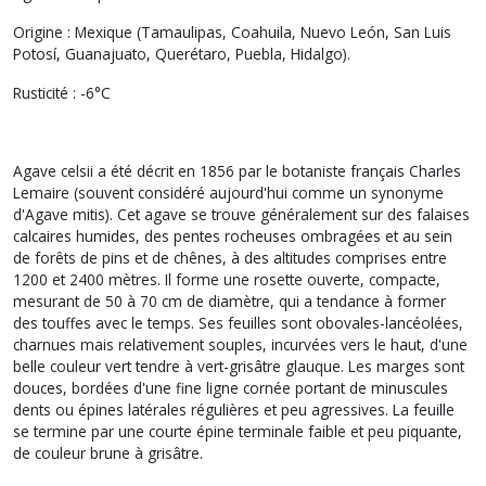
Origine : Mexique (Tamaulipas, Coahuila, Nuevo León, San Luis
Potosí, Guanajuato, Querétaro, Puebla, Hidalgo).
Rusticité : -6°C
Agave celsii
a été décrit en 1856 par le botaniste français Charles
Lemaire (souvent considéré aujourd'hui comme un synonyme
d'
Agave mitis
). Cet agave se trouve généralement sur des falaises
calcaires humides, des pentes rocheuses ombragées et au sein
de forêts de pins et de chênes, à des altitudes comprises entre
1200 et 2400 mètres. Il forme une rosette ouverte, compacte,
mesurant de 50 à 70 cm de diamètre, qui a tendance à former
des touffes avec le temps. Ses feuilles sont obovales-lancéolées,
charnues mais relativement souples, incurvées vers le haut, d'une
belle couleur vert tendre à vert-grisâtre glauque. Les marges sont
douces, bordées d'une fine ligne cornée portant de minuscules
dents ou épines latérales régulières et peu agressives. La feuille
se termine par une courte épine terminale faible et peu piquante,
de couleur brune à grisâtre.